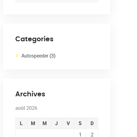
Categories
Autospeeder
(3)
Archives
août 2026
L
M
M
J
V
S
D
1
2