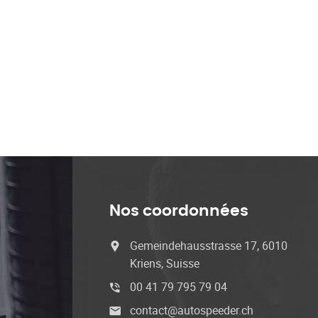
Nos coordonnées
Gemeindehausstrasse 17, 6010
Kriens, Suisse
00 41 79 795 79 04
contact@autospeeder.ch